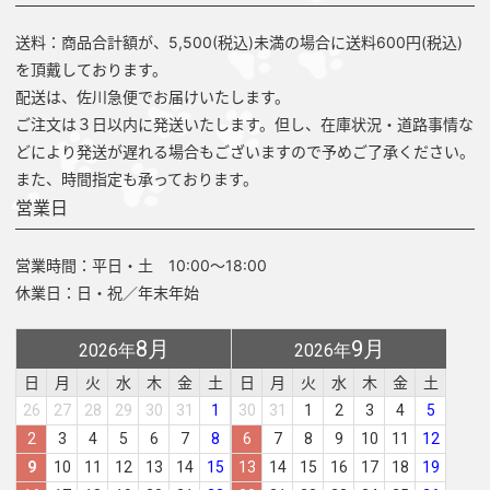
送料：商品合計額が、5,500(税込)未満の場合に送料600円(税込)
を頂戴しております。
配送は、佐川急便でお届けいたします。
ご注文は３日以内に発送いたします。但し、在庫状況・道路事情な
どにより発送が遅れる場合もございますので予めご了承ください。
また、時間指定も承っております。
営業日
営業時間：平日・土 10:00～18:00
休業日：日・祝／年末年始
8月
9月
2026年
2026年
日
月
火
水
木
金
土
日
月
火
水
木
金
土
26
27
28
29
30
31
1
30
31
1
2
3
4
5
2
3
4
5
6
7
8
6
7
8
9
10
11
12
9
10
11
12
13
14
15
13
14
15
16
17
18
19