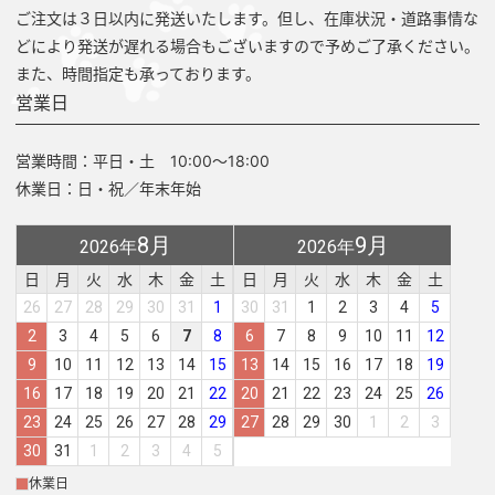
ご注文は３日以内に発送いたします。但し、在庫状況・道路事情な
どにより発送が遅れる場合もございますので予めご了承ください。
また、時間指定も承っております。
営業日
営業時間：平日・土 10:00～18:00
休業日：日・祝／年末年始
8月
9月
2026年
2026年
日
月
火
水
木
金
土
日
月
火
水
木
金
土
26
27
28
29
30
31
1
30
31
1
2
3
4
5
2
3
4
5
6
7
8
6
7
8
9
10
11
12
9
10
11
12
13
14
15
13
14
15
16
17
18
19
16
17
18
19
20
21
22
20
21
22
23
24
25
26
23
24
25
26
27
28
29
27
28
29
30
1
2
3
30
31
1
2
3
4
5
休業日