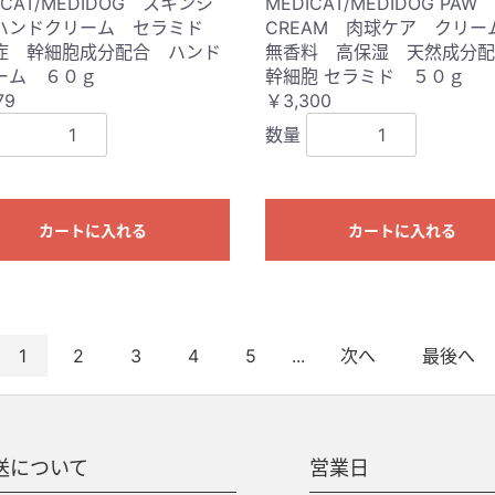
ICAT/MEDIDOG スキンシ
MEDICAT/MEDIDOG PAW
ハンドクリーム セラミド
CREAM 肉球ケア クリ
症 幹細胞成分配合 ハンド
無香料 高保湿 天然成分
ーム ６０ｇ
幹細胞 セラミド ５０ｇ
79
￥3,300
数量
カートに入れる
カートに入れる
1
2
3
4
5
...
次へ
最後へ
送について
営業日