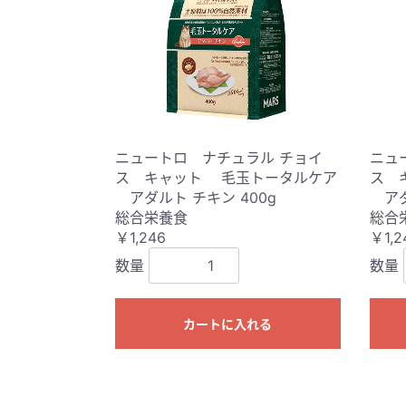
ニュートロ ナチュラル チョイ
ニュ
ス キャット 毛玉トータルケア
ス 
アダルト チキン 400g
アダ
総合栄養食
総合
￥1,246
￥1,2
数量
数量
カートに入れる