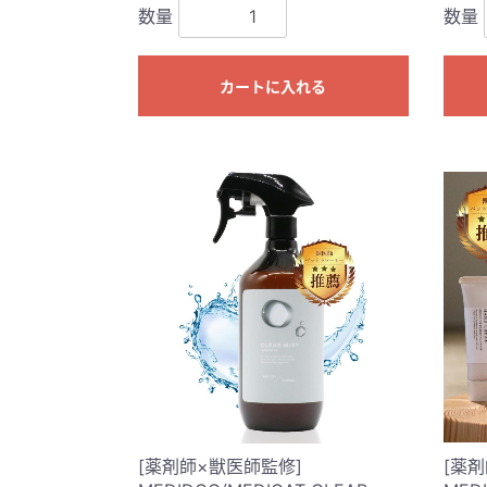
数量
数量
カートに入れる
[薬剤師×獣医師監修]
[薬