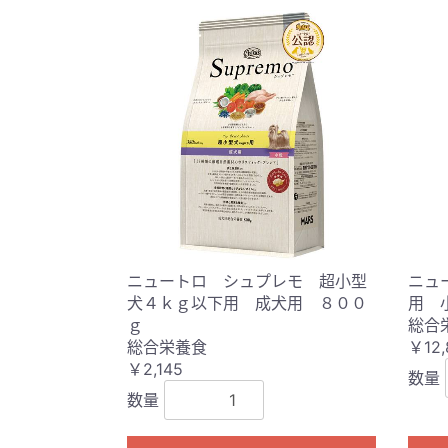
ニュートロ シュプレモ 超小型
ニュ
犬４ｋｇ以下用 成犬用 ８００
用 
ｇ
総合
総合栄養食
￥12,
￥2,145
数量
数量