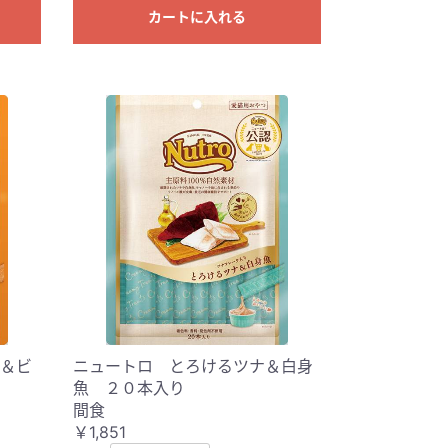
カートに入れる
＆ビ
ニュートロ とろけるツナ＆白身
魚 ２０本入り
間食
￥1,851