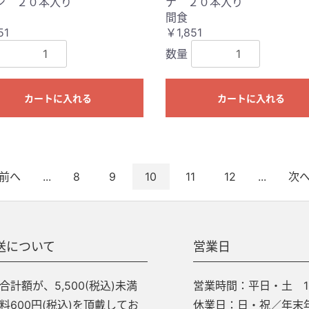
ン ２０本入り
ナ ２０本入り
間食
51
￥1,851
数量
カートに入れる
カートに入れる
前へ
...
8
9
10
11
12
...
次
送について
営業日
計額が、5,500(税込)未満
営業時間：平日・土 10:
料600円(税込)を頂戴してお
休業日：日・祝／年末