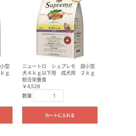
小型
ニュートロ シュプレモ 超小型
ｋｇ
犬４ｋｇ以下用 成犬用 ２ｋｇ
総合栄養食
￥4,528
数量
カートに入れる