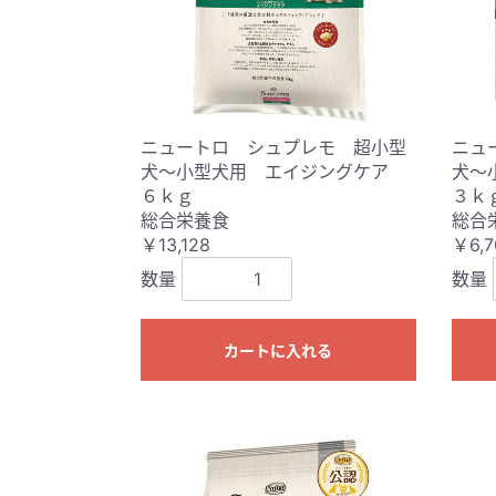
ニュートロ シュプレモ 超小型
ニュ
犬〜小型犬用 エイジングケア
犬〜
６ｋｇ
３ｋ
総合栄養食
総合
￥13,128
￥6,7
数量
数量
カートに入れる