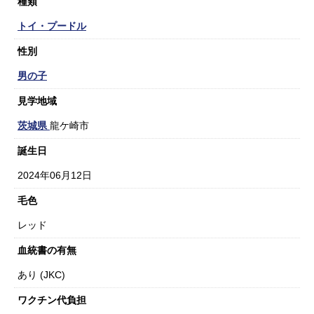
種類
トイ・プードル
性別
男の子
見学地域
茨城県
龍ケ崎市
誕生日
2024年06月12日
毛色
レッド
血統書の有無
あり (JKC)
ワクチン代負担