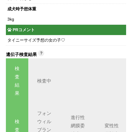
成犬時予想体重
3kg
PRコメント
タイニーサイズ予想の女の子♡
？
遺伝子検査結果
検
査
検査中
結
果
フォン
進行性
検
ウィル
網膜委
変性性
査
ブラン