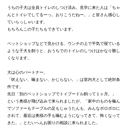
うちの子犬は全員トイレのしつけ済み。見学に来た人は「ちゃ
んとトイレでしてるーっ。おりこうだねー。」と皆さん感心し
ていらっしゃいます。
もちろんこの子たちもできています。
ペットショップなどで見かける、ウンチの上で平気で寝ている
ような子犬を飼うと、おうちでのトイレのしつけはかなり難し
くなります。
犬は心のパートナー。
「吠えない、噛まない、かじらない。」は室内犬として絶対条
件です。
先日「別のペットショップでトイプードル飼って１ヶ月。」
という奥様が飛び込みで来られましたが、「家中のものを噛ん
でソファーもテーブルの足もじゅうたんも、みんなボロボロに
されて、最近は奥様の手も噛むようになってきて、怖くなって
きた。」とたいへんお困りの相談に来られました。