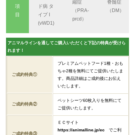
縮症
脊髄症
項
ド病 タ
（PRA-
（DM）
目
イプ I
prcd）
(vWD1)
アニマルラインを通してご購入いただくと下記の特典が受けら
れます！
プレミアムペットフード1種・おも
ちゃ2種を無料にてご提供いたしま
ご成約特典①
す。商品詳細はご成約後にお伝え
いたします。
ペットシーツ60枚入りを無料にて
ご成約特典②
ご提供いたします。
ＥＣサイト
https://animalline.jp/ec
でご利
ご成約特典③