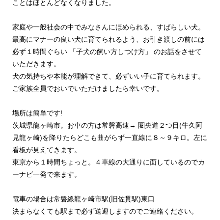
ことはほとんどなくなりました。
家庭や一般社会の中でみなさんにほめられる、すばらしい犬。
最高にマナーの良い犬に育てられるよう、お引き渡しの前には
必ず１時間ぐらい 「子犬の飼い方しつけ方」 のお話をさせて
いただきます。
犬の気持ちや本能が理解できて、必ずいい子に育てられます。
ご家族全員でおいでいただけましたら幸いです。
場所は簡単です!
茨城県龍ヶ崎市。お車の方は常磐高速→ 圏央道２つ目(牛久阿
見龍ヶ崎)を降りたらどこも曲がらず一直線に８～９キロ。左に
看板が見えてきます。
東京から１時間ちょっと。４車線の大通りに面しているのでカ
ーナビ一発で来ます。
電車の場合は常磐線龍ヶ崎市駅(旧佐貫駅)東口
決まらなくても駅まで必ず送迎しますのでご連絡ください。