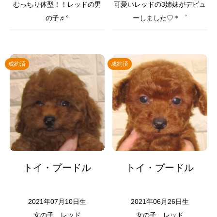
むっちり体型！！レッドの男
可愛いレッドの3姉妹がデビュ
の子♬°
ーしました♡＊゜
成約済
成約済
トイ・プードル
トイ・プードル
2021年07月10日生
2021年06月26日生
女の子
レッド
女の子
レッド