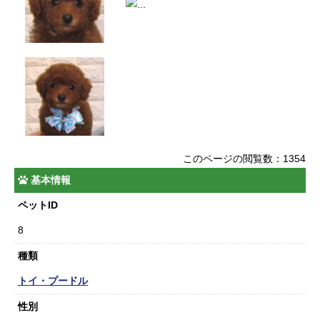
このページの閲覧数：1354
基本情報
ペットID
8
種類
トイ・プードル
性別