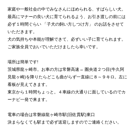
家庭や一般社会の中でみなさんにほめられる、すばらしい犬。
最高にマナーの良い犬に育てられるよう、お引き渡しの前には
必ず１時間ぐらい 「子犬の飼い方しつけ方」 のお話をさせて
いただきます。
犬の気持ちや本能が理解できて、必ずいい子に育てられます。
ご家族全員でおいでいただけましたら幸いです。
場所は簡単です!
茨城県龍ヶ崎市。お車の方は常磐高速→ 圏央道２つ目(牛久阿
見龍ヶ崎)を降りたらどこも曲がらず一直線に８～９キロ。左に
看板が見えてきます。
東京から１時間ちょっと。４車線の大通りに面しているのでカ
ーナビ一発で来ます。
電車の場合は常磐線龍ヶ崎市駅(旧佐貫駅)東口
決まらなくても駅まで必ず送迎しますのでご連絡ください。