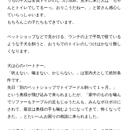
うちの子犬は全員トイレのしつけ済み。見学に来た人は「ちゃ
んとトイレでしてるーっ。おりこうだねー。」と皆さん感心し
ていらっしゃいます。
もちろんこの子たちもできています。
ペットショップなどで見かける、ウンチの上で平気で寝ている
ような子犬を飼うと、おうちでのトイレのしつけはかなり難し
くなります。
犬は心のパートナー。
「吠えない、噛まない、かじらない。」は室内犬として絶対条
件です。
先日「別のペットショップでトイプードル飼って１ヶ月。」
という奥様が飛び込みで来られましたが、「家中のものを噛ん
でソファーもテーブルの足もじゅうたんも、みんなボロボロに
されて、最近は奥様の手も噛むようになってきて、怖くなって
きた。」とたいへんお困りの相談に来られました。