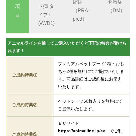
縮症
脊髄症
項
ド病 タ
（PRA-
（DM）
目
イプ I
prcd）
(vWD1)
アニマルラインを通してご購入いただくと下記の特典が受けら
れます！
プレミアムペットフード1種・おも
ちゃ2種を無料にてご提供いたしま
ご成約特典①
す。商品詳細はご成約後にお伝え
いたします。
ペットシーツ60枚入りを無料にて
ご成約特典②
ご提供いたします。
ＥＣサイト
https://animalline.jp/ec
でご利
ご成約特典③