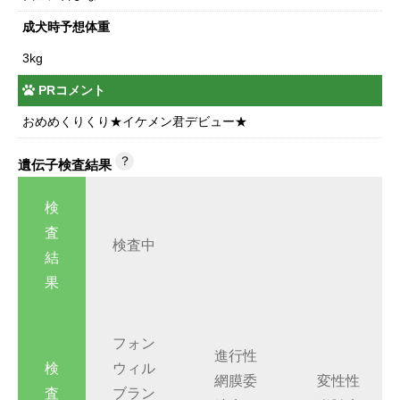
成犬時予想体重
3kg
PRコメント
おめめくりくり★イケメン君デビュー★
？
遺伝子検査結果
検
査
検査中
結
果
フォン
進行性
検
ウィル
網膜委
変性性
査
ブラン