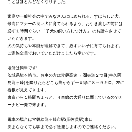
ことはほとんどなくなりました。
家庭や一般社会の中でみなさんにほめられる、すばらしい犬。
最高にマナーの良い犬に育てられるよう、お引き渡しの前には
必ず１時間ぐらい 「子犬の飼い方しつけ方」 のお話をさせて
いただきます。
犬の気持ちや本能が理解できて、必ずいい子に育てられます。
ご家族全員でおいでいただけましたら幸いです。
場所は簡単です!
茨城県龍ヶ崎市。お車の方は常磐高速→ 圏央道２つ目(牛久阿
見龍ヶ崎)を降りたらどこも曲がらず一直線に８～９キロ。左に
看板が見えてきます。
東京から１時間ちょっと。４車線の大通りに面しているのでカ
ーナビ一発で来ます。
電車の場合は常磐線龍ヶ崎市駅(旧佐貫駅)東口
決まらなくても駅まで必ず送迎しますのでご連絡ください。