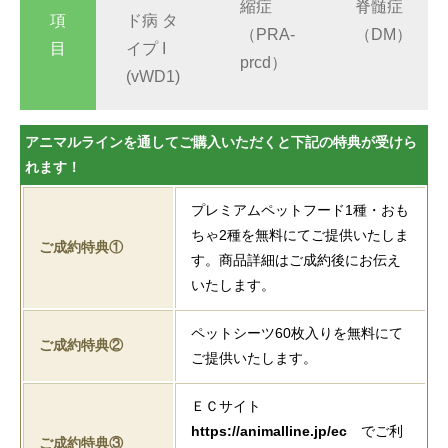
縮症
脊髄症
項
ド病 タ
（PRA-
（DM）
目
イプ I
prcd）
(vWD1)
アニマルラインを通してご購入いただくと下記の特典が受けら
れます！
プレミアムペットフード1種・おも
ちゃ2種を無料にてご提供いたしま
ご成約特典①
す。商品詳細はご成約後にお伝え
いたします。
ペットシーツ60枚入りを無料にて
ご成約特典②
ご提供いたします。
ＥＣサイト
https://animalline.jp/ec
でご利
ご成約特典③