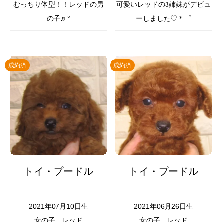
むっちり体型！！レッドの男
可愛いレッドの3姉妹がデビュ
の子♬°
ーしました♡＊゜
成約済
成約済
トイ・プードル
トイ・プードル
2021年07月10日生
2021年06月26日生
女の子
レッド
女の子
レッド