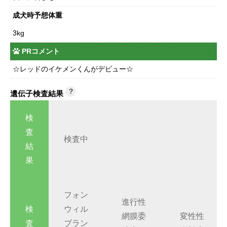
成犬時予想体重
3kg
PRコメント
☆レッドのイケメンくんがデビュー☆
？
遺伝子検査結果
検
査
検査中
結
果
フォン
進行性
検
ウィル
網膜委
変性性
査
ブラン