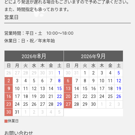
どにより発送が遅れる場合もございますので予めご了承ください。
また、時間指定も承っております。
営業日
営業時間：平日・土 10:00～18:00
休業日：日・祝／年末年始
8月
9月
2026年
2026年
日
月
火
水
木
金
土
日
月
火
水
木
金
土
26
27
28
29
30
31
1
30
31
1
2
3
4
5
2
3
4
5
6
7
8
6
7
8
9
10
11
12
9
10
11
12
13
14
15
13
14
15
16
17
18
19
16
17
18
19
20
21
22
20
21
22
23
24
25
26
23
24
25
26
27
28
29
27
28
29
30
1
2
3
30
31
1
2
3
4
5
休業日
お問い合わせ