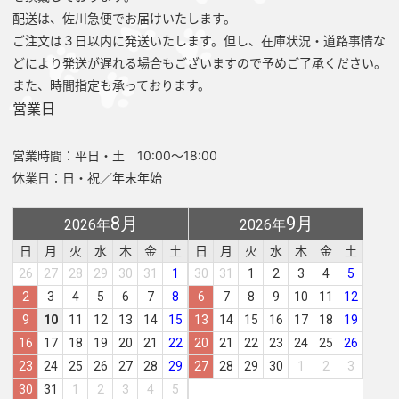
配送は、佐川急便でお届けいたします。
ご注文は３日以内に発送いたします。但し、在庫状況・道路事情な
どにより発送が遅れる場合もございますので予めご了承ください。
また、時間指定も承っております。
営業日
営業時間：平日・土 10:00～18:00
休業日：日・祝／年末年始
8月
9月
2026年
2026年
日
月
火
水
木
金
土
日
月
火
水
木
金
土
26
27
28
29
30
31
1
30
31
1
2
3
4
5
2
3
4
5
6
7
8
6
7
8
9
10
11
12
9
10
11
12
13
14
15
13
14
15
16
17
18
19
16
17
18
19
20
21
22
20
21
22
23
24
25
26
23
24
25
26
27
28
29
27
28
29
30
1
2
3
30
31
1
2
3
4
5