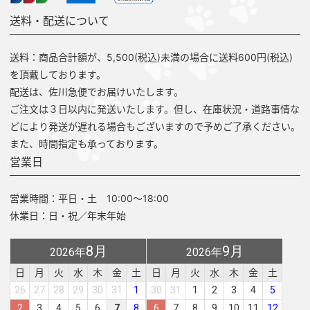
送料・配送について
送料：商品合計額が、5,500(税込)未満の場合に送料600円(税込)
を頂戴しております。
配送は、佐川急便でお届けいたします。
ご注文は３日以内に発送いたします。但し、在庫状況・道路事情な
どにより発送が遅れる場合もございますので予めご了承ください。
また、時間指定も承っております。
営業日
営業時間：平日・土 10:00～18:00
休業日：日・祝／年末年始
8月
9月
2026年
2026年
日
月
火
水
木
金
土
日
月
火
水
木
金
土
26
27
28
29
30
31
1
30
31
1
2
3
4
5
2
3
4
5
6
7
8
6
7
8
9
10
11
12