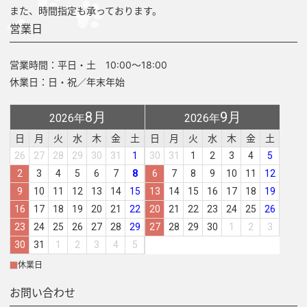
また、時間指定も承っております。
営業日
営業時間：平日・土 10:00～18:00
休業日：日・祝／年末年始
8月
9月
2026年
2026年
日
月
火
水
木
金
土
日
月
火
水
木
金
土
26
27
28
29
30
31
1
30
31
1
2
3
4
5
2
3
4
5
6
7
8
6
7
8
9
10
11
12
9
10
11
12
13
14
15
13
14
15
16
17
18
19
16
17
18
19
20
21
22
20
21
22
23
24
25
26
23
24
25
26
27
28
29
27
28
29
30
1
2
3
30
31
1
2
3
4
5
休業日
お問い合わせ