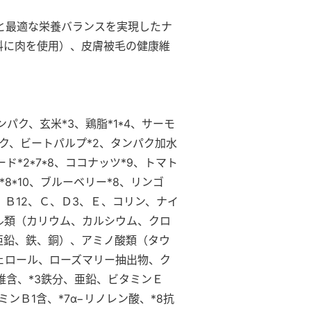
と最適な栄養バランスを実現したナ
料に肉を使用）、皮膚被毛の健康維
パク、玄米*3、鶏脂*1*4、サーモ
パク、ビートパルプ*2、タンパク加水
ド*2*7*8、ココナッツ*9、トマト
8*10、ブルーベリー*8、リンゴ
、Ｂ12、Ｃ、Ｄ3、Ｅ、コリン、ナイ
ル類（カリウム、カルシウム、クロ
亜鉛、鉄、銅）、アミノ酸類（タウ
ェロール、ローズマリー抽出物、ク
維含、*3鉄分、亜鉛、ビタミンＥ
ミンＢ1含、*7α−リノレン酸、*8抗