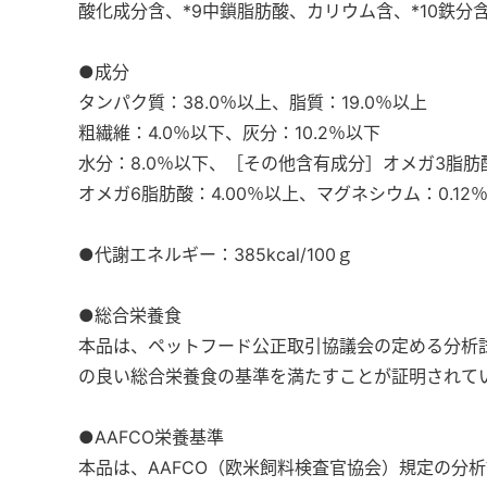
酸化成分含、*9中鎖脂肪酸、カリウム含、*10鉄分
●成分
タンパク質：38.0％以上、脂質：19.0％以上
粗繊維：4.0％以下、灰分：10.2％以下
水分：8.0％以下、［その他含有成分］オメガ3脂肪酸
オメガ6脂肪酸：4.00％以上、マグネシウム：0.12
●代謝エネルギー：385kcal/100ｇ
●総合栄養食
本品は、ペットフード公正取引協議会の定める分析
の良い総合栄養食の基準を満たすことが証明されて
●AAFCO栄養基準
本品は、AAFCO（欧米飼料検査官協会）規定の分