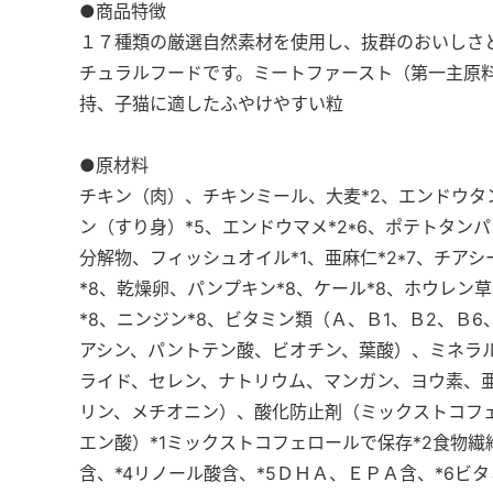
●商品特徴
１７種類の厳選自然素材を使用し、抜群のおいしさ
チュラルフードです。ミートファースト（第一主原
持、子猫に適したふやけやすい粒
●原材料
チキン（肉）、チキンミール、大麦*2、エンドウタン
ン（すり身）*5、エンドウマメ*2*6、ポテトタン
分解物、フィッシュオイル*1、亜麻仁*2*7、チアシー
*8、乾燥卵、パンプキン*8、ケール*8、ホウレン草*
*8、ニンジン*8、ビタミン類（Ａ、Ｂ1、Ｂ2、Ｂ6
アシン、パントテン酸、ビオチン、葉酸）、ミネラ
ライド、セレン、ナトリウム、マンガン、ヨウ素、
リン、メチオニン）、酸化防止剤（ミックストコフ
エン酸）*1ミックストコフェロールで保存*2食物繊
含、*4リノール酸含、*5ＤＨＡ、ＥＰＡ含、*6ビタ