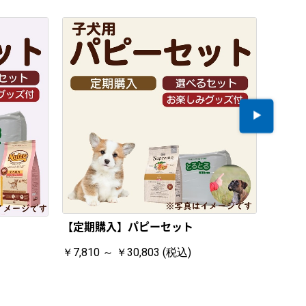
【定期購入】パピーセット
【定期
￥7,810 ～ ￥30,803 (税込)
￥5,83