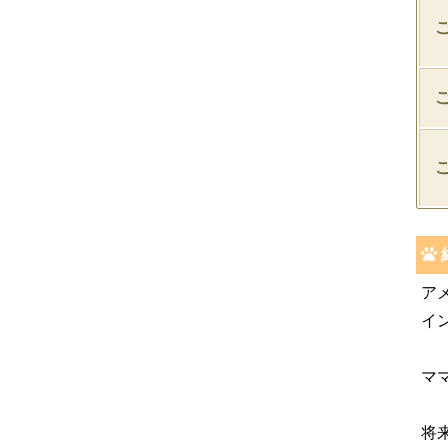
ア
イ
マ
将