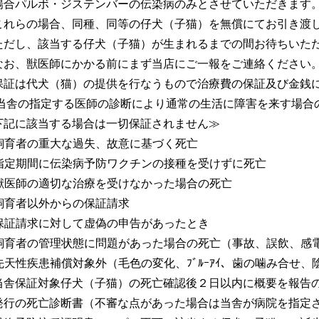
合パルボ・ジステンバーの伝染病のみとさせていただきます
れらの場合、同種、同等の仔犬（子猫）を無償にてお引き渡
だし、該当する仔犬（子猫）が生まれるまでの間お待ちいた
お、獣医師にかかる前にまず当店にご一報をご連絡ください
証は代犬（猫）の提供を行なうもので治療費の保証及び金銭
 当舎の指定する医師の診断により通常の生活に障害を来す場合
下記に該当する場合は一切保証されません≫
. 飼育者の重大な過失、故意に基づく死亡
. 指定期間に伝染病予防ワクチンの接種を受けずに死亡
. 獣医師の適切な治療を受けなかった場合の死亡
. 飼育者以外からの保証請求
. 保証請求に対して虚偽の申告があったとき
. 飼育者の管理状態に問題があった場合の死亡（事故、誤飲、感
. 先天性疾患補償対象外（毛色の変化、ﾌﾞﾙｰｱｲ、歯の噛み合せ、
舎保証対象仔犬（子猫）の死亡確認後２日以内に概要を報告
行の死亡診断書（不審な点があった場合は当舎が病院を指定