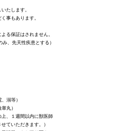
。
しいたします。
だく事もあります。
。
による保証はされません。
のみ、先天性疾患とする）
電、溺等）
陰睾丸）
の上、１週間以内に獣医師
させていただきます。）