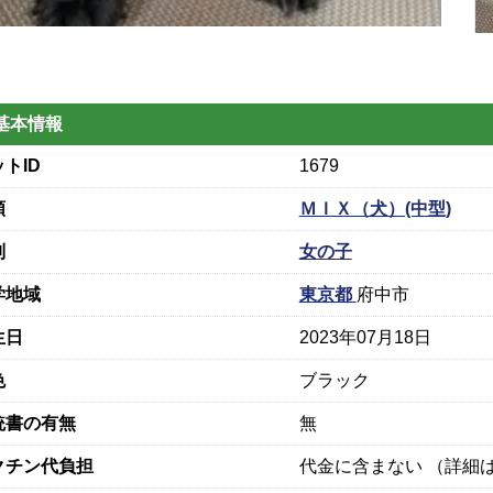
基本情報
トID
1679
類
ＭＩＸ（犬）(中型)
別
女の子
学地域
東京都
府中市
生日
2023年07月18日
色
ブラック
統書の有無
無
クチン代負担
代金に含まない （詳細は