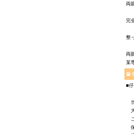
両
完
整
両
某
■
当
大
こ
保