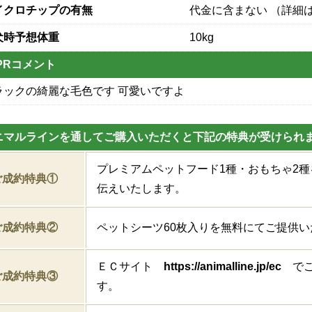
イクロチップの有無
代金に含まない （詳細は
犬時予想体重
10kg
PRコメント
ラックの綺麗な毛色です 可愛いですよ
ニマルラインを通してご購入いただくと下記の特典が受けられ
プレミアムペットフード1種・おもちゃ2
ご成約特典①
伝えいたします。
ご成約特典②
ペットシーツ60枚入りを無料にてご提供い
ＥＣサイト
https://animalline.jp/ec
でご
ご成約特典③
す。