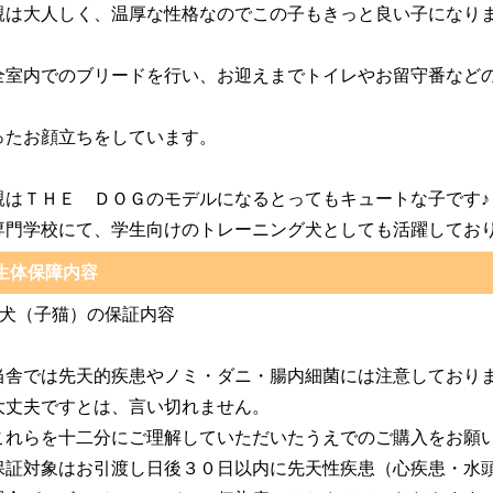
親は大人しく、温厚な性格なのでこの子もきっと良い子になり
全室内でのブリードを行い、お迎えまでトイレやお留守番など
ったお顔立ちをしています。
親はＴＨＥ ＤＯＧのモデルになるとってもキュートな子です♪
専門学校にて、学生向けのトレーニング犬としても活躍してお
生体保障内容
仔犬（子猫）の保証内容
舎では先天的疾患やノミ・ダニ・腸内細菌には注意しております
丈夫ですとは、言い切れません。
れらを十二分にご理解していただいたうえでのご購入をお願
証対象はお引渡し日後３０日以内に先天性疾患（心疾患・水