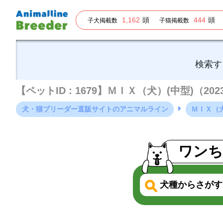
1,162
頭
444
頭
子犬掲載数
子猫掲載数
検索す
【ペットID : 1679】ＭＩＸ（犬）(中型)（20
犬・猫ブリーダー直販サイトのアニマルライン
ＭＩＸ（犬
ワンち
犬種からさがす