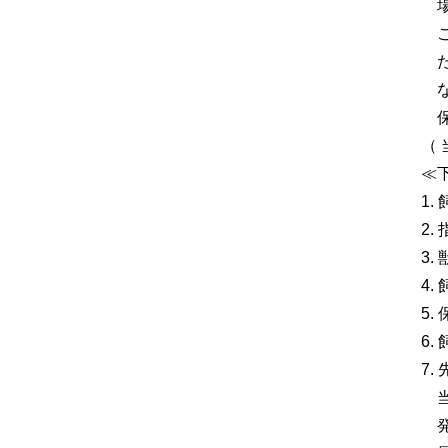
場
こ
た
な
保
（
≪
1
2
3
4
5
6
7
当
発