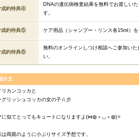
DNAの遺伝病検査結果を無料でお渡しいた
ご成約特典④
す。
ご成約特典⑤
ケア用品（シャンプー・リンス各15ml）
無料のオンラインしつけ相談へご参加いた
ご成約特典⑥
い。
紹介文
メリカンコッカと
ングリッシュコッカの女の子☆彡
マに似てとってもキュートになりますよ(⋈◍＞◡＜◍)✧
来は両親のように小ぶりサイズ予想です。