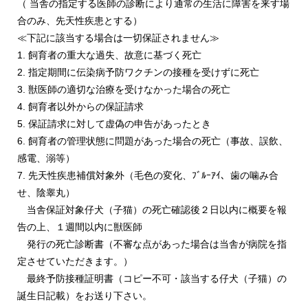
（ 当舎の指定する医師の診断により通常の生活に障害を来す場
合のみ、先天性疾患とする）
≪下記に該当する場合は一切保証されません≫
1. 飼育者の重大な過失、故意に基づく死亡
2. 指定期間に伝染病予防ワクチンの接種を受けずに死亡
3. 獣医師の適切な治療を受けなかった場合の死亡
4. 飼育者以外からの保証請求
5. 保証請求に対して虚偽の申告があったとき
6. 飼育者の管理状態に問題があった場合の死亡（事故、誤飲、
感電、溺等）
7. 先天性疾患補償対象外（毛色の変化、ﾌﾞﾙｰｱｲ、歯の噛み合
せ、陰睾丸）
当舎保証対象仔犬（子猫）の死亡確認後２日以内に概要を報
告の上、１週間以内に獣医師
発行の死亡診断書（不審な点があった場合は当舎が病院を指
定させていただきます。）
最終予防接種証明書（コピー不可・該当する仔犬（子猫）の
誕生日記載）をお送り下さい。