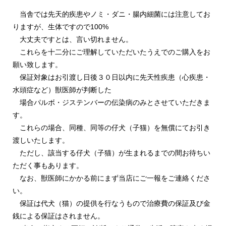
当舎では先天的疾患やノミ・ダニ・腸内細菌には注意してお
りますが、生体ですので100%
大丈夫ですとは、言い切れません。
これらを十二分にご理解していただいたうえでのご購入をお
願い致します。
保証対象はお引渡し日後３０日以内に先天性疾患（心疾患・
水頭症など）獣医師が判断した
場合パルボ・ジステンバーの伝染病のみとさせていただきま
す。
これらの場合、同種、同等の仔犬（子猫）を無償にてお引き
渡しいたします。
ただし、該当する仔犬（子猫）が生まれるまでの間お待ちい
ただく事もあります。
なお、獣医師にかかる前にまず当店にご一報をご連絡くださ
い。
保証は代犬（猫）の提供を行なうもので治療費の保証及び金
銭による保証はされません。