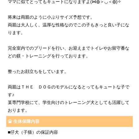
ママに似てとってもキュートになりますよ(⋈◍＞◡＜◍)✧
将来は両親のように小ぶりサイズ予想です。
両親は大人しく、温厚な性格なのでこの子もきっと良い子にな
ります。
完全室内でのブリードを行い、お迎えまでトイレやお留守番な
どの躾・トレーニングを行っております。
整ったお顔立ちをしています。
両親はＴＨＥ ＤＯＧのモデルになるとってもキュートな子で
す♪
某専門学校にて、学生向けのトレーニング犬としても活躍して
おります。
生体保障内容
■仔犬（子猫）の保証内容