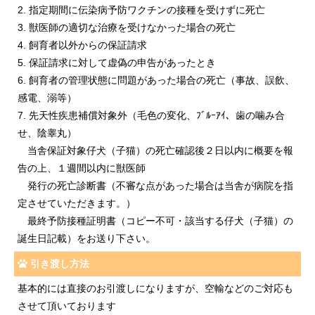
2. 指定期間に伝染病予防ワクチンの接種を受けずに死亡
3. 獣医師の適切な治療を受けなかった場合の死亡
4. 飼育者以外からの保証請求
5. 保証請求に対して虚偽の申告があったとき
6. 飼育者の管理状態に問題があった場合の死亡（事故、誤飲、
感電、溺等）
7. 先天性疾患補償対象外（毛色の変化、ﾌﾞﾙｰｱｲ、歯の噛み合
せ、陰睾丸）
当舎保証対象仔犬（子猫）の死亡確認後２日以内に概要を報
告の上、１週間以内に獣医師
発行の死亡診断書（不審な点があった場合は当舎が病院を指
定させていただきます。）
最終予防接種証明書（コピー不可・該当する仔犬（子猫）の
誕生日記載）をお送り下さい。
引き渡し方法
基本的には直接のお引渡しになりますが、空輸などのご対応も
させて頂いております