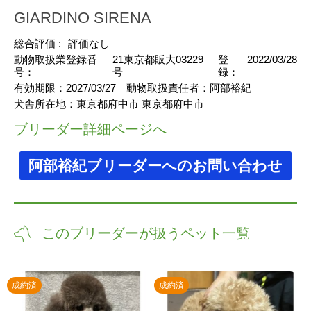
GIARDINO SIRENA
総合評価 :
評価なし
動物取扱業登録番
21東京都販大03229
登
2022/03/28
号：
号
録：
有効期限：
2027/03/27
動物取扱責任者：
阿部裕紀
犬舎所在地：
東京都府中市 東京都府中市
ブリーダー詳細ページへ
阿部裕紀ブリーダーへのお問い合わせ
このブリーダーが扱うペット一覧
成約済
成約済