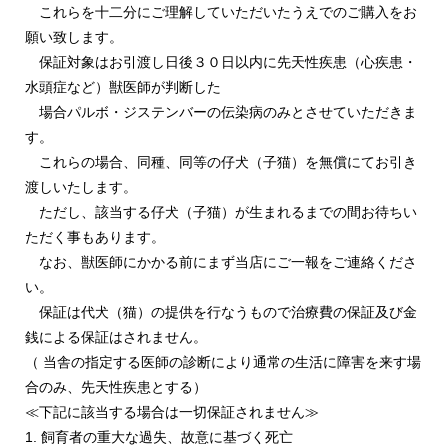
これらを十二分にご理解していただいたうえでのご購入をお
願い致します。
保証対象はお引渡し日後３０日以内に先天性疾患（心疾患・
水頭症など）獣医師が判断した
場合パルボ・ジステンバーの伝染病のみとさせていただきま
す。
これらの場合、同種、同等の仔犬（子猫）を無償にてお引き
渡しいたします。
ただし、該当する仔犬（子猫）が生まれるまでの間お待ちい
ただく事もあります。
なお、獣医師にかかる前にまず当店にご一報をご連絡くださ
い。
保証は代犬（猫）の提供を行なうもので治療費の保証及び金
銭による保証はされません。
（ 当舎の指定する医師の診断により通常の生活に障害を来す場
合のみ、先天性疾患とする）
≪下記に該当する場合は一切保証されません≫
1. 飼育者の重大な過失、故意に基づく死亡