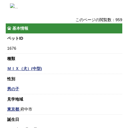
このページの閲覧数：959
基本情報
ペットID
1676
種類
ＭＩＸ（犬）(中型)
性別
男の子
見学地域
東京都
府中市
誕生日