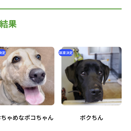
結果
決定
譲渡決定
おちゃめなポコちゃん
ボクちん