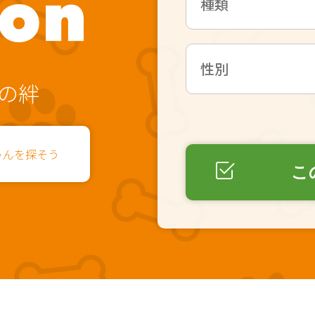
の絆
ゃんを探そう
こ