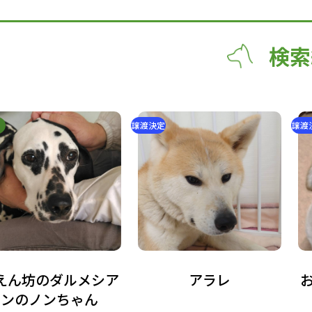
検索
中
譲渡決定
譲渡
えん坊のダルメシア
アラレ
ンのノンちゃん