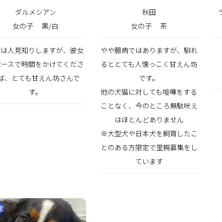
ダルメシアン
秋田
女の子
黒/白
女の子
茶
初は人見知りしますが、彼女
やや臆病ではありますが、馴れ
ペースで時間をかけてくださ
るととても人懐っこく甘えん坊
ば、とても甘えん坊さんで
です。
す。
他の犬猫に対しても喧嘩をする
ことなく、今のところ無駄吠え
はほとんどありません
※大型犬や日本犬を飼育したこ
とのある方限定で里親募集をし
ています
定