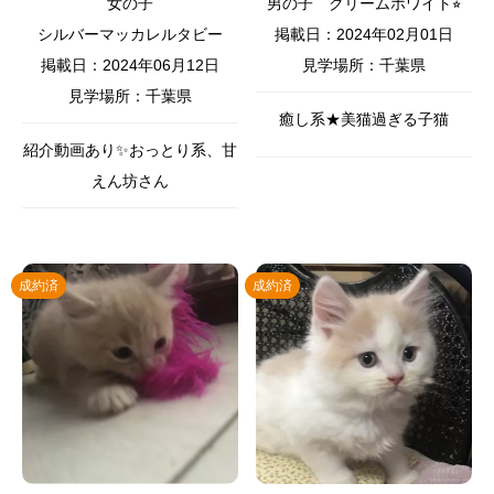
女の子
男の子
クリームホワイト⭐︎
シルバーマッカレルタビー
掲載日：2024年02月01日
掲載日：2024年06月12日
見学場所：千葉県
見学場所：千葉県
癒し系★美猫過ぎる子猫
紹介動画あり✨おっとり系、甘
えん坊さん
成約済
成約済