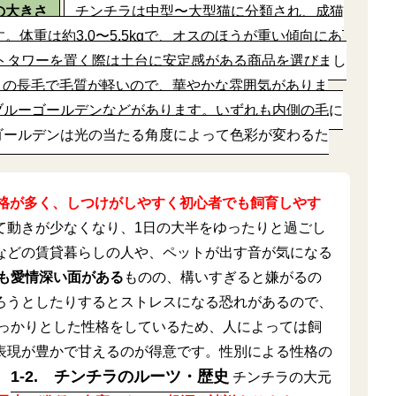
の大きさ
チンチラは中型〜大型猫に分類され、成猫
す。体重は約3.0〜5.5kgで、オスのほうが重い傾向にあ
トタワーを置く際は土台に安定感がある商品を選びまし
りの長毛で毛質が軽いので、華やかな雰囲気がありま
ブルーゴールデンなどがあります。いずれも内側の毛に
ゴールデンは光の当たる角度によって色彩が変わるた
格が多く、しつけがしやすく初心者でも飼育しやす
て動きが少なくなり、1日の大半をゆったりと過ごし
などの賃貸暮らしの人や、ペットが出す音が気になる
も愛情深い面がある
ものの、構いすぎると嫌がるの
ろうとしたりするとストレスになる恐れがあるので、
っかりとした性格をしているため、人によっては飼
表現が豊かで甘えるのが得意です。性別による性格の
1-2. チンチラのルーツ・歴史
。
チンチラの大元