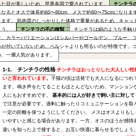
見た目が美しいため、世界各国で愛されています。
チンチラ
になるとオスで体長約60〜80cm、メスで約60〜75cmになりま
ります。
筋肉質のしっかりした体格で重量があるため、キャッ
ょう。
チンチラの毛の種類
チンチラは絹のような手触
す。カラーバリエーションはシルバーやゴールデン、ブルー、
色が付いていないため、ペルシャよりも明るいのが特徴です。
め、一層人気があります。
1-1. チンチラの性格
チンチラはおっとりした大人しい性
いと言われています。
子猫の頃は活発でも大人になるにつれ
ます。鳴き声をたてることもほとんどないため、マンション
人にもおすすめです。
基本的には人が好きで飼い主に対して
で注意が必要です。過剰に触ったりコミュニケーションを取
一定の距離を保つようにしてください。
メスはオスよりもし
いやすいと感じる場合があります。一方、オスのほうが感情
違いを知った上で接すると、お互い快適に暮らせるでしょう