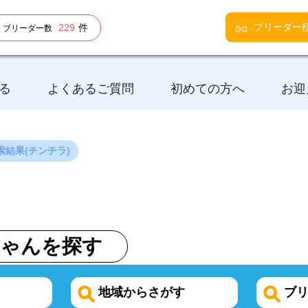
ブリーダー
229
件
ブリーダー数
る
よくあるご質問
初めての方へ
お迎
索結果(チンチラ)
ゃんを探す
地域からさがす
ブリ