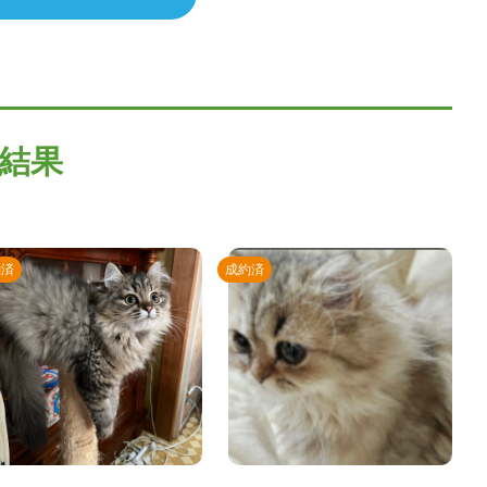
結果
約済
成約済