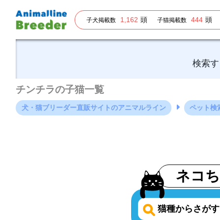
1,162
頭
444
頭
子犬掲載数
子猫掲載数
検索す
チンチラの子猫一覧
犬・猫ブリーダー直販サイトのアニマルライン
ペット検
ネコち
猫種からさがす