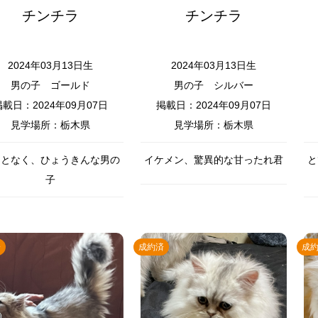
チンチラ
チンチラ
2024年03月13日生
2024年03月13日生
男の子
ゴールド
男の子
シルバー
掲載日：2024年09月07日
掲載日：2024年09月07日
見学場所：栃木県
見学場所：栃木県
ことなく、ひょうきんな男の
イケメン、驚異的な甘ったれ君
と
子
済
成約済
成