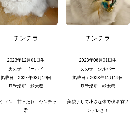
チンチラ
チンチラ
2023年12月01日生
2023年08月01日生
男の子
ゴールド
女の子
シルバー
掲載日：2024年03月19日
掲載日：2023年11月19日
見学場所：栃木県
見学場所：栃木県
ケメン、甘ったれ、ヤンチャ
美貌まして小さな体で破壊的ツ
君
ンデレさ！