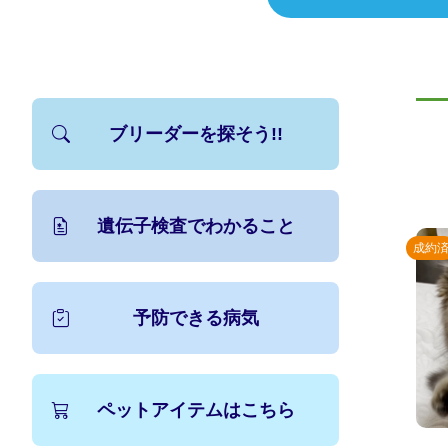
ブリーダーを探そう!!
遺伝子検査でわかること
成約
予防できる病気
ペットアイテムはこちら