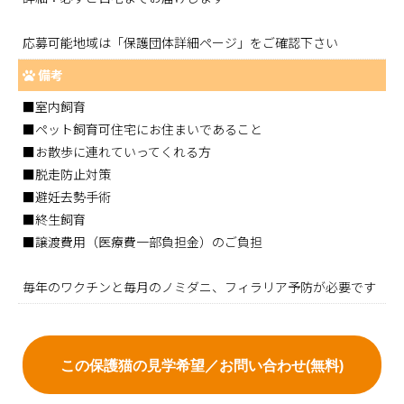
応募可能地域は「保護団体詳細ページ」をご確認下さい
備考
■室内飼育
■ペット飼育可住宅にお住まいであること
■お散歩に連れていってくれる方
■脱走防止対策
■避妊去勢手術
■終生飼育
■譲渡費用（医療費一部負担金）のご負担
毎年のワクチンと毎月のノミダニ、フィラリア予防が必要です
この保護猫の見学希望／お問い合わせ(無料)