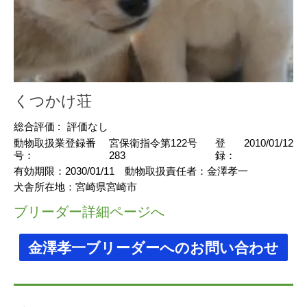
くつかけ荘
総合評価 :
評価なし
動物取扱業登録番
宮保衛指令第122号
登
2010/01/12
号：
283
録：
有効期限：
2030/01/11
動物取扱責任者：
金澤孝一
犬舎所在地：
宮崎県宮崎市
ブリーダー詳細ページへ
金澤孝一ブリーダーへのお問い合わせ