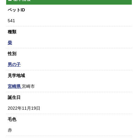
ペットID
541
種類
柴
性別
男の子
見学地域
宮崎県
宮崎市
誕生日
2022年11月19日
毛色
赤