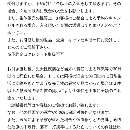
受付けますが、予約時に半金以上の入金をして頂きます。その
場合、２週間以内に残金の入金をお願いします。
また、生体販売の性質上、お客様のご都合による予約をキャン
セルされる場合、入金頂いた金額の返還はできませんのでご了
承下さい。
また、お引渡し後の返品、交換、キャンセルは一切お受けしま
せんのでご理解下さい。
※予約金はクレジット取扱不可
お引き渡し後、先天性疾病など当方の責任による病気等で30日
以内に死亡した場合、もしくは同様の理由で30日以内に日常生
活に支障をきたすような先天性の異常が見つかった場合は２件
以上の獣医師の診断書の提示により生体代を上限に全額のご返
金をいたします。
（診断書代等はお客様のご負担でお願い致します）
なお、他の原因での死亡や治療は保証対象外となります。
また、医師による診察が遅れた場合や低血糖などの見逃し適切
な治療の不履行、落下、打撲等による死亡についての保証は出