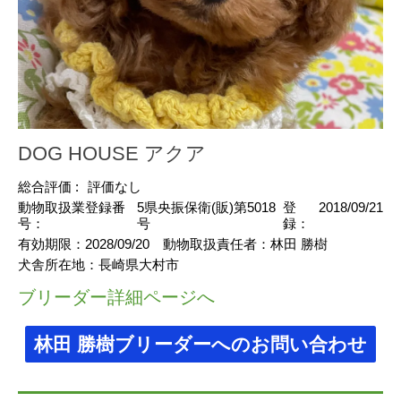
DOG HOUSE アクア
総合評価 :
評価なし
動物取扱業登録番
5県央振保衛(販)第5018
登
2018/09/21
号：
号
録：
有効期限：
2028/09/20
動物取扱責任者：
林田 勝樹
犬舎所在地：
長崎県大村市
ブリーダー詳細ページへ
林田 勝樹ブリーダーへのお問い合わせ