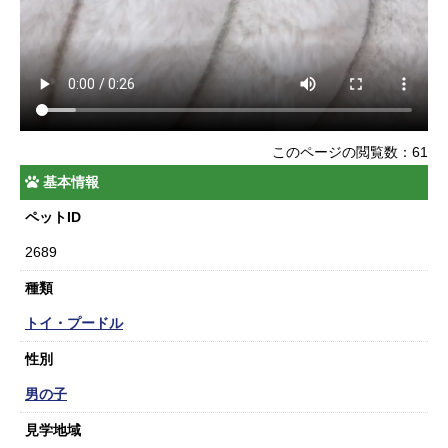
このページの閲覧数：61
基本情報
ペットID
2689
種類
トイ・プードル
性別
男の子
見学地域