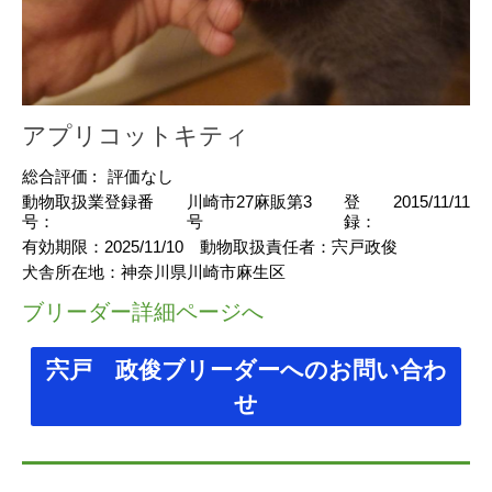
アプリコットキティ
総合評価 :
評価なし
動物取扱業登録番
川崎市27麻販第3
登
2015/11/11
号：
号
録：
有効期限：
2025/11/10
動物取扱責任者：
宍戸政俊
犬舎所在地：
神奈川県川崎市麻生区
ブリーダー詳細ページへ
宍戸 政俊ブリーダーへのお問い合わ
せ