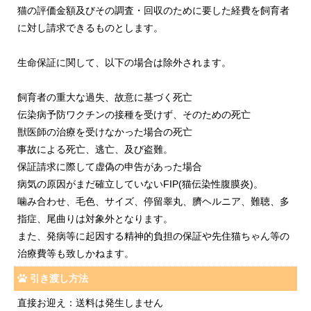
猫の評価金額及びその調査・回収のために要した経費を飼育者
に対し請求できるものとします。
生命保証に関して、以下の場合は除外されます。
飼育者の重大な過失、故意に基づく死亡
伝染病予防ワクチンの接種を受けず、そのための死亡
獣医師の治療を受けなかった場合の死亡
事故による死亡、逃亡、及び盗難。
保証請求に際して虚偽の申告があった場合
病気の原因がまだ確立していないFIP(猫伝染性腹膜炎)。
噛み合わせ、毛色、サイズ、停留睾丸、臍ヘルニア、難聴、多
指症、尾曲りは対象外となります。
また、発病等に起因する精神的負担の保証や先住猫ちゃん等の
治療費等も致しかねます。
引き渡し方法
直接お迎え：送料は発生しません