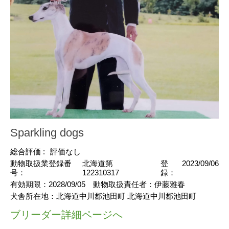
Sparkling dogs
総合評価 :
評価なし
動物取扱業登録番
北海道第
登
2023/09/06
号：
122310317
録：
有効期限：
2028/09/05
動物取扱責任者：
伊藤雅春
犬舎所在地：
北海道中川郡池田町 北海道中川郡池田町
ブリーダー詳細ページへ