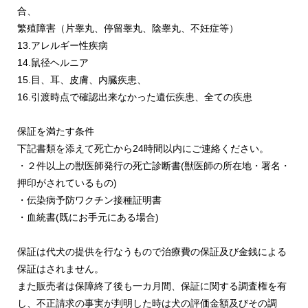
合、
繁殖障害（片睾丸、停留睾丸、陰睾丸、不妊症等）
13.アレルギー性疾病
14.鼠径ヘルニア
15.目、耳、皮膚、内臓疾患、
16.引渡時点で確認出来なかった遺伝疾患、全ての疾患
保証を満たす条件
下記書類を添えて死亡から24時間以内にご連絡ください。
・２件以上の獣医師発行の死亡診断書(獣医師の所在地・署名・
押印がされているもの)
・伝染病予防ワクチン接種証明書
・血統書(既にお手元にある場合)
保証は代犬の提供を行なうもので治療費の保証及び金銭による
保証はされません。
また販売者は保障終了後も一カ月間、保証に関する調査権を有
し、不正請求の事実が判明した時は犬の評価金額及びその調