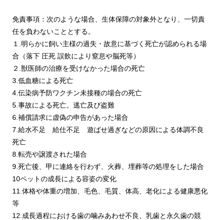
免責事項：次のような場合、生体保障の対象外となり、一切責
任を負わないこととする。
１.明らかに飼い主様の過失・故意に基づく死亡が認められる場
合（落下 圧死 誤飲により窒息や脳死等）
２.獣医師の治療を受けなかった場合の死亡
3.低血糖による死亡
4.伝染病予防ワクチン未接種の場合の死亡
5.事故による死亡。逃亡及び盗難
6.補償請求に虚偽の申告があった場合
7.給水不足 給仕不足 遊ばせ過ぎなどの原因による体調不良
死亡
8.転売や譲渡された場合
9.死亡後、甲に連絡を行わず、火葬、埋葬等の処理をした場合
10ペットの成長による容姿の変化
11.体格や体重の増加、毛色、毛質、体高、老化による健康悪化
等
12.成長過程における歯の噛みあわせ不良、乳歯と永久歯の競