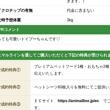
きます。）
イクロチップの有無
代金に含まない
犬時予想体重
3kg
PRコメント
っても可愛いトイプーちゃんです♡
ニマルラインを通してご購入いただくと下記の特典が受けられ
プレミアムペットフード1種・おもちゃ2
ご成約特典①
伝えいたします。
ご成約特典②
ペットシーツ60枚入りを無料にてご提供い
ＥＣサイト
https://animalline.jp/ec
でご
ご成約特典③
す。