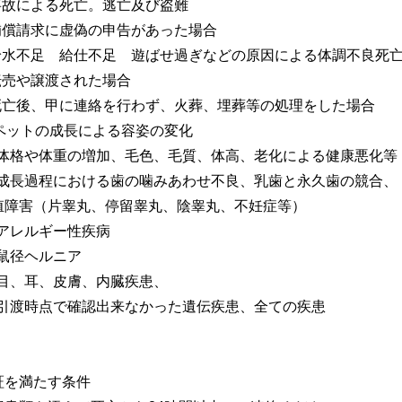
.事故による死亡。逃亡及び盗難
.補償請求に虚偽の申告があった場合
.給水不足 給仕不足 遊ばせ過ぎなどの原因による体調不良死
.転売や譲渡された場合
.死亡後、甲に連絡を行わず、火葬、埋葬等の処理をした場合
0ペットの成長による容姿の変化
1.体格や体重の増加、毛色、毛質、体高、老化による健康悪化等
2.成長過程における歯の噛みあわせ不良、乳歯と永久歯の競合、
殖障害（片睾丸、停留睾丸、陰睾丸、不妊症等）
3.アレルギー性疾病
.鼠径ヘルニア
5.目、耳、皮膚、内臓疾患、
6.引渡時点で確認出来なかった遺伝疾患、全ての疾患
証を満たす条件