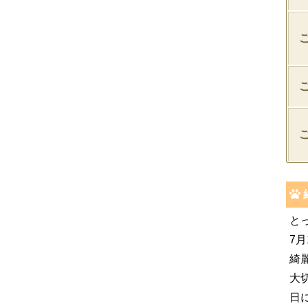
と
7月
綺
大
日