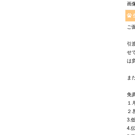
画
ご
引
せ
は
ま
免
１
２
3
4