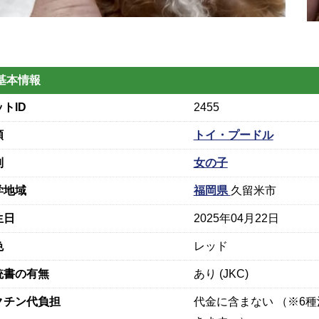
基本情報
トID
2455
類
トイ・プードル
別
女の子
学地域
福岡県
久留米市
生日
2025年04月22日
色
レッド
統書の有無
あり (JKC)
クチン代負担
代金に含まない （※6種混