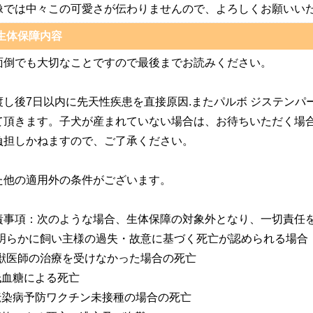
像では中々この可愛さが伝わりませんので、よろしくお願いい
生体保障内容
面倒でも大切なことですので最後までお読みください。
渡し後7日以内に先天性疾患を直接原因.またパルボ ジステン
て頂きます。子犬が産まれていない場合は、お待ちいただく場
負担しかねますので、ご了承ください。
た他の適用外の条件がございます。
責事項：次のような場合、生体保障の対象外となり、一切責任
.明らかに飼い主様の過失・故意に基づく死亡が認められる場合（
.獣医師の治療を受けなかった場合の死亡
.低血糖による死亡
.伝染病予防ワクチン未接種の場合の死亡