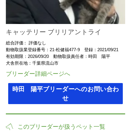
キャッテリー ブリリアントライ
総合評価 :
評価なし
動物取扱業登録番号：
21-松健福477-9
登録：
2021/09/21
有効期限：
2026/09/20
動物取扱責任者：
時田 陽平
犬舎所在地：
千葉県流山市
ブリーダー詳細ページへ
時田 陽平ブリーダーへのお問い合わ
せ
このブリーダーが扱うペット一覧