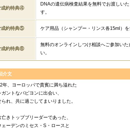
DNAの遺伝病検査結果を無料でお渡しいた
ご成約特典④
す。
ご成約特典⑤
ケア用品（シャンプー・リンス各15ml）
無料のオンラインしつけ相談へご参加いた
ご成約特典⑥
い。
紹介文
982年、ヨーロッパで貴賓に満ち溢れた
レガントなパピヨンに出会い、
せられ、共に過ごしてまいりました。
は亡きトップブリーダーであった、
ウェーデンのミセス・S・ロースと