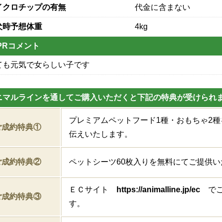
イクロチップの有無
代金に含まない
犬時予想体重
4kg
PRコメント
ても元気で女らしい子です
ニマルラインを通してご購入いただくと下記の特典が受けられ
プレミアムペットフード1種・おもちゃ2
ご成約特典①
伝えいたします。
ご成約特典②
ペットシーツ60枚入りを無料にてご提供い
ＥＣサイト
https://animalline.jp/ec
でご
ご成約特典③
す。