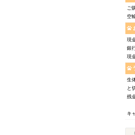
ご
空輸
現
銀
現
生
と
残
キ