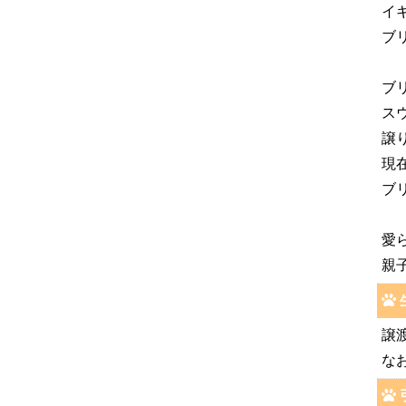
イ
ブ
ブ
ス
譲
現
ブ
愛
親
譲
な