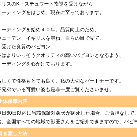
ギリスのK・ステュワート指導を受けながら
リーディングをはじめ、現在に至っております。
リーディングを始め４０年。品質向上のため、
ウェーデン、イギリスを尋ね、自らの目で見て、
り受けた良質のパピヨン。
在はよりいっそうクオリティの高いパピヨンとなるよう、
リーディングを心がけております。
らしくて性格もとても良く、私の大切なパートナーです。
子兄弟でいる可愛い姿も是非一度ご覧くださいませ。
生体保障内容
渡日60日以内に当該保証対象犬が病死した場合、ご負担なしで
お、全国すべての地域で獣医さんをご紹介できますので、パピ
引き渡し方法