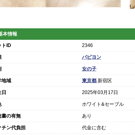
基本情報
トID
2346
類
パピヨン
別
女の子
学地域
東京都
新宿区
生日
2025年03月17日
色
ホワイト&セーブル
統書の有無
あり
クチン代負担
代金に含む