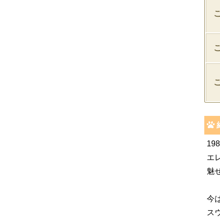
1
エ
魅
今
ス