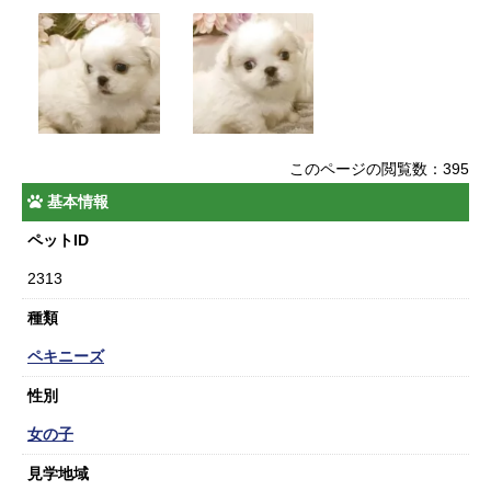
このページの閲覧数：395
基本情報
ペットID
2313
種類
ペキニーズ
性別
女の子
見学地域