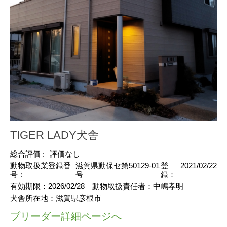
TIGER LADY犬舎
総合評価 :
評価なし
動物取扱業登録番
滋賀県動保セ第50129-01
登
2021/02/22
号：
号
録：
有効期限：
2026/02/28
動物取扱責任者：
中嶋孝明
犬舎所在地：
滋賀県彦根市
ブリーダー詳細ページへ