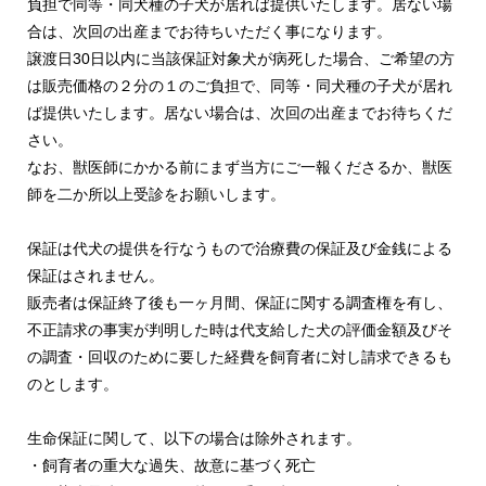
負担で同等・同犬種の子犬が居れば提供いたします。居ない場
合は、次回の出産までお待ちいただく事になります。
譲渡日30日以内に当該保証対象犬が病死した場合、ご希望の方
は販売価格の２分の１のご負担で、同等・同犬種の子犬が居れ
ば提供いたします。居ない場合は、次回の出産までお待ちくだ
さい。
なお、獣医師にかかる前にまず当方にご一報くださるか、獣医
師を二か所以上受診をお願いします。
保証は代犬の提供を行なうもので治療費の保証及び金銭による
保証はされません。
販売者は保証終了後も一ヶ月間、保証に関する調査権を有し、
不正請求の事実が判明した時は代支給した犬の評価金額及びそ
の調査・回収のために要した経費を飼育者に対し請求できるも
のとします。
生命保証に関して、以下の場合は除外されます。
・飼育者の重大な過失、故意に基づく死亡