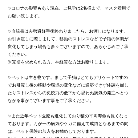
✨コロナの影響もあり現在、ご見学は2名様まで、マスク着用で
お願い致します。
︎✨血統書は去勢避妊手術終わりましたら、お渡しになります。
お引き渡しに際しまして、移動のストレスなどで子猫の体調が
変化してしまう場合も多々ございますので、あらかじめご了承
ください。
※完璧を求められる方、神経質な方はお断りします。
✨ペットは生き物です。まして子猫はとてもデリケートですの
でお引渡し後の移動や環境の変化などに適応できず体調を崩し
たりストレスからの免疫力の低下から思わぬ病気の発症へとつ
ながる事がございます事をご了承ください。
✨また近年ペット医療も進化しており猫の平均寿命も長くなっ
ております。万が一の病気やケガに備えて成猫となるまでの間
は、ペット保険の加入をお勧めしております。