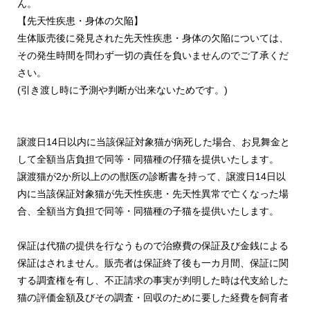
ん。
【先天性疾患・身体の欠陥】
生体販売後に発見された先天性疾患・身体の欠陥については、
その発生時間を問わず一切の責任を負いませんのでご了承くだ
さい。
(引き渡し時に予測や判断が出来ないためです。)
譲渡日14日以内に当該保証対象猫が病死した場合、お見舞金と
して全額当店負担で同等・同猫種の仔猫を提供いたします。
譲渡猫が2か所以上のの獣医の診断書を持って、譲渡日14日以
内に当該保証対象猫が先天性疾患・先天性異常で亡くなった場
合、全額当方負担で同等・同猫種の子猫を提供いたします。
保証は代猫の提供を行なうもので治療費の保証及び金銭による
保証はされません。販売者は保証終了後も一カ月間、保証に関
する調査権を有し、不正請求の事実が判明した時は代支給した
猫の評価金額及びその調査・回収のために要した経費を飼育者