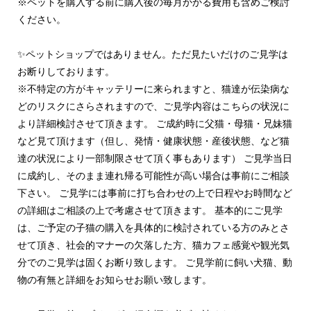
※ペットを購入する前に購入後の毎月かかる費用も含めご検討
ください。
✨ペットショップではありません。ただ見たいだけのご見学は
お断りしております。
※不特定の方がキャッテリーに来られますと、猫達が伝染病な
どのリスクにさらされますので、ご見学内容はこちらの状況に
より詳細検討させて頂きます。 ご成約時に父猫・母猫・兄妹猫
など見て頂けます（但し、発情・健康状態・産後状態、など猫
達の状況により一部制限させて頂く事もあります） ご見学当日
に成約し、そのまま連れ帰る可能性が高い場合は事前にご相談
下さい。 ご見学には事前に打ち合わせの上で日程やお時間など
の詳細はご相談の上で考慮させて頂きます。 基本的にご見学
は、ご予定の子猫の購入を具体的に検討されている方のみとさ
せて頂き、社会的マナーの欠落した方、猫カフェ感覚や観光気
分でのご見学は固くお断り致します。 ご見学前に飼い犬猫、動
物の有無と詳細をお知らせお願い致します。