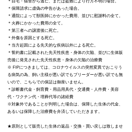
＊自宅・猫舎から逃亡、または盗難により行方不明の場合。
＊保障請求に虚偽の申告があった場合。
＊通院によって獣医師にかかった費用、並びに慰謝料の全て。
＊火葬にかかった費用の全て。
＊第三者への譲渡後に死亡。
＊外傷を原因とする死亡。
＊当方起因による先天的な疾病以外による死亡。
＊誓約書に記載された先天性疾患・身体の欠陥、並びに生体販
売後に発見された先天性疾患・身体の欠陥の治療費
※ FIPにつきましては、コロナウイルスの突然変異でおこりう
る病気の為、飼い主様が悪い訳でもブリーダーが悪い訳でも無
いので、こちらでの保証は御座いません。
＊診断書代金・飼育費・用品用具代・交通費・人件費・美容
代・ワクチン代・埋葬代等の諸経費
※対象外であることが判明した場合は、保障した生体の代金、
あるいは保障した治療費を弁済していただきます。
★原則として販売した生体の返品・交換・買い戻しは致しませ