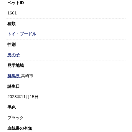
ペットID
1661
種類
トイ・プードル
性別
男の子
見学地域
群馬県
高崎市
誕生日
2023年11月15日
毛色
ブラック
血統書の有無