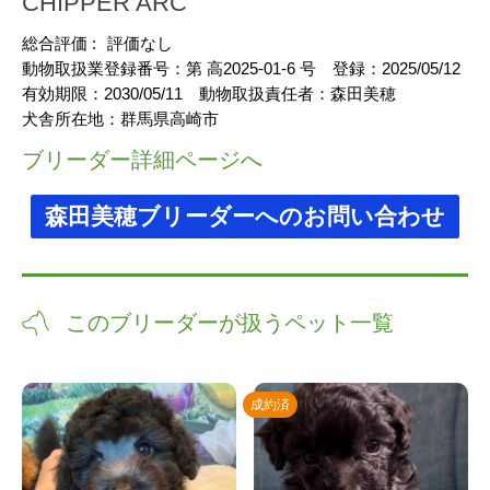
CHIPPER ARC
総合評価 :
評価なし
動物取扱業登録番号：
第 高2025-01-6 号
登録：
2025/05/12
有効期限：
2030/05/11
動物取扱責任者：
森田美穂
犬舎所在地：
群馬県高崎市
ブリーダー詳細ページへ
森田美穂ブリーダーへのお問い合わせ
このブリーダーが扱うペット一覧
成約済