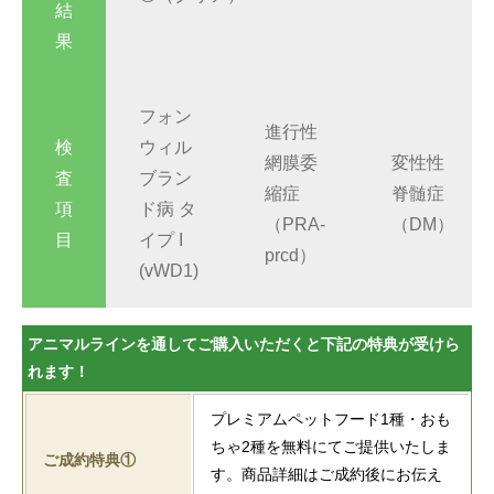
結
果
フォン
進行性
検
ウィル
網膜委
変性性
査
ブラン
縮症
脊髄症
項
ド病 タ
（PRA-
（DM）
目
イプ I
prcd）
(vWD1)
アニマルラインを通してご購入いただくと下記の特典が受けら
れます！
プレミアムペットフード1種・おも
ちゃ2種を無料にてご提供いたしま
ご成約特典①
す。商品詳細はご成約後にお伝え