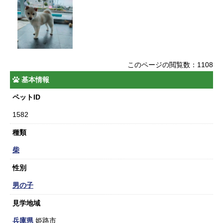
このページの閲覧数：1108
基本情報
ペットID
1582
種類
柴
性別
男の子
見学地域
兵庫県
姫路市