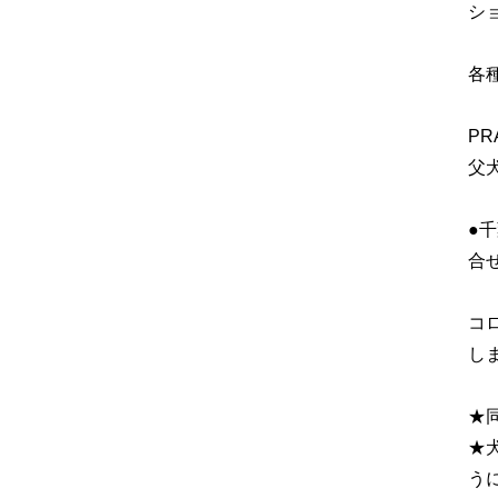
シ
各
P
父
●
合
コ
し
★
★
う