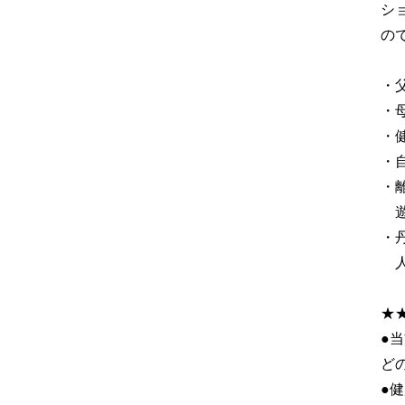
シ
の
・
・
・
・
・
遊
・
人
★
●
ど
●