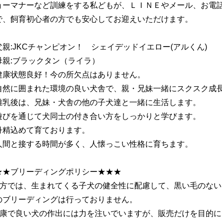
ョーマナーなど訓練をする私どもが、ＬＩＮＥやメール、お電
で、飼育初心者の方でも安心してお迎えいただけます。
父親:JKCチャンピオン！ シェイデッドイエロー(アルくん)
母親:ブラックタン（ライラ）
健康状態良好！今の所欠点はありません。
自然に囲まれた環境の良い犬舎で、親・兄妹一緒にスクスク成
離乳後は、兄妹・犬舎の他の子犬達と一緒に生活します。
びを通じて犬同士の付き合い方をしっかりと学びます。
丹精込めて育ております。
間と接する時間が多く、人懐っこい性格に育ちます。
★★ブリーディングポリシー★★★
当方では、生まれてくる子犬の健全性に配慮して、黒い毛のな
のブリーディングは行っておりません。
健康で良い犬の作出には力を注いでいますが、販売だけを目的