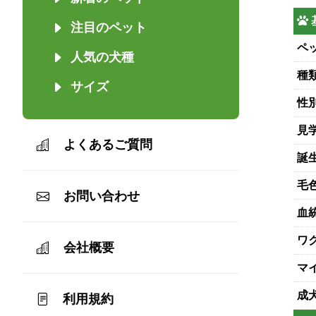
注目のペット
ペッ
人気の犬種
種
サイズ
性
見
よくあるご質問
誕
毛
お問い合わせ
血
ワ
会社概要
マ
成
利用規約