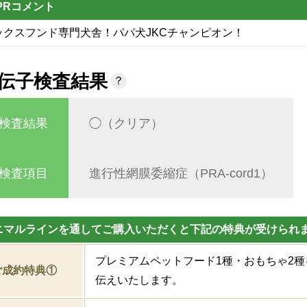
PRコメント
ックスフンド専門犬舎！パパ犬JKCチャンピオン！
伝子検査結果
？
検査結果
◯（クリア）
検査項目
進行性網膜委縮症（PRA-cord1）
ニマルラインを通してご購入いただくと下記の特典が受けられ
プレミアムペットフード1種・おもちゃ2
ご成約特典①
伝えいたします。