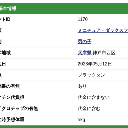
基本情報
トID
1170
類
ミニチュア・ダックスフ
別
男の子
学地域
兵庫県
神戸市西区
生日
2023年05月12日
色
ブラックタン
統書の有無
あり
クチン代負担
代金に含まない
イクロチップの有無
代金に含む
犬時予想体重
5kg