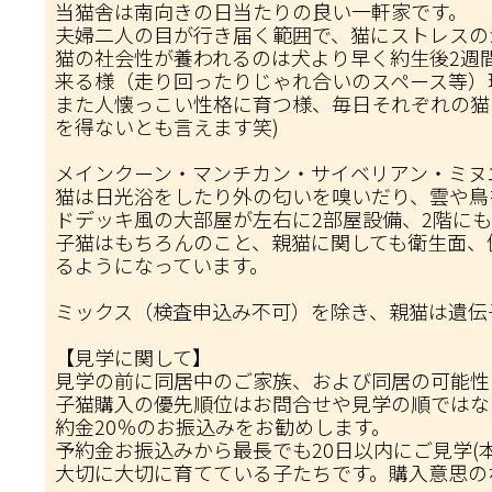
当猫舎は南向きの日当たりの良い一軒家です。
夫婦二人の目が行き届く範囲で、猫にストレスの
猫の社会性が養われるのは犬より早く約生後2週
来る様（走り回ったりじゃれ合いのスペース等）
また人懐っこい性格に育つ様、毎日それぞれの猫
を得ないとも言えます笑)
メインクーン・マンチカン・サイベリアン・ミヌ
猫は日光浴をしたり外の匂いを嗅いだり、雲や鳥
ドデッキ風の大部屋が左右に2部屋設備、2階に
子猫はもちろんのこと、親猫に関しても衛生面、
るようになっています。
ミックス（検査申込み不可）を除き、親猫は遺伝
【見学に関して】
見学の前に同居中のご家族、および同居の可能性
子猫購入の優先順位はお問合せや見学の順ではな
約金20％のお振込みをお勧めします。
予約金お振込みから最長でも20日以内にご見学(
大切に大切に育てている子たちです。購入意思の