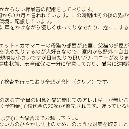
かからない様最善の配慮をしております。
間から3カ月と言われています。この時期はその後の猫
環境に配慮しています。
に声をかけながら優しくゆっくりなでたり、抱っこする
エット・カオマニーの母猫の部屋が18室、父猫の部屋が
を眺めたりするのが大好きなので、室内から野外へ自由
も規模は小さいですが日当たりの良いバルコニーがありま
健康状態、安全確保に十分に留意しており、猫舎に遠隔
子検査を行っており全頭が陰性（クリア）です。
のある方全員の同意と猫に関してのアレルギーが無いこ
く予約金(子猫代金の20%)が優先されます。迷ってい
本契約)に当猫舎までお越し下さい。
ない方のひやかし防止のためこのような対策を取ること