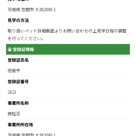
茨城県 笠間市 大渕2090-1
見学の方法
取り扱いペット詳細画面よりお問い合わせの上見学日程の調整
を行ってください。
登録証情報
登録証氏名
信振宇
登録証番号
2613
事業所名称
微旺荘
事業所所在地
茨城県 笠間市 大渕2090-1