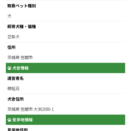
取扱ペット種別
犬
飼育犬種・猫種
豆柴犬
住所
茨城県 笠間市
犬舎情報
運営者名
微旺荘
犬舎住所
茨城県 笠間市 大渕2090-1
見学地情報
見学地住所