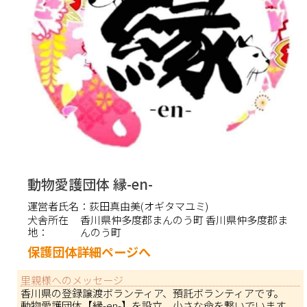
動物愛護団体 縁-en-
運営者氏名：
荻田真由美(オギタマユミ)
犬舎所在
香川県仲多度郡まんのう町 香川県仲多度郡ま
地：
んのう町
保護団体詳細ページへ
里親様へのメッセージ
香川県の登録譲渡ボランティア、預託ボランティアです。
動物愛護団体【縁-en-】を設立。小さな命を繋いでいます。