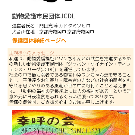
動物愛護市民団体JCDL
運営者氏名：
門田充博(カドタミツヒロ)
犬舎所在地：
京都府亀岡市 京都府亀岡市
保護団体詳細ページへ
里親様へのメッセージ
私達は、動物愛護福祉とワンちゃんとの共生を推進するため
の新しい動物愛護市民団体『ジャパン・ケイナイン・ディフ
ェンス・リーグ(JCDL)』を運営しています。
社会の中で最も弱者である物言わぬワンちゃん達を守ること
とし、子供達やお年寄り・障害者の方などの社会的弱者をも
守れる思いやりのある風潮が世の中に根付くことと考えま
す。 「動物の福祉の延長線上には人の福祉がある」という理
念の元に日夜寝食を忘れるくらい頑張っております。
皆様の御賛同、ご支援を心よりお願い申し上げます。