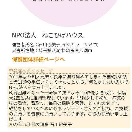
NPO法人 ねこひげハウス
運営者氏名：
石川砂美子(イシカワ サミコ)
犬舎所在地：
埼玉県八潮市 埼玉県八潮市
保護団体詳細ページへ
里親様へのメッセージ
2011年より知人兄弟が長年に渡り集めてしまった猫約250頭
と犬11頭の手伝いをしてきたことから、何とかしたい思いで
NPO法人を立ち上げました。
飼育困難となった一軒家の猫およそ110匹を引き取り、保護
犬2匹と共に維持管理しています。里親探しを初め、病気の
猫の看病、看取り、毎日の掃除や管理、とても大変です。
維持をしていくためにもボランティアさんのご協力、ご支援
のお願いを皆様にお願いしております。ご協力お願い申し上
げます。
2022年 5月 代表理事 石川砂美子